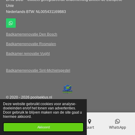
Unie
Nederlands BTW: NL005431169B83
W
h
a
Badkamerrenovatie Den Bosch
t
s
Badkamerrenovatie Rosmalen
A
p
Badkamer renovatie Vught
p
Badkamerrenovatie Sint-Michielsgestel
© 2020 - 2026 poolseklus.nl
Powered by
JouwWeb
Deze website gebruikt cookies voor analyse-
doeleinden en/of het tonen van advertenties.
Door gebruik te blijven maken van de site gaat u
hiermee akkoord.
E-mailadres
Telefoonnummer
Kaart
WhatsApp
Akkoord