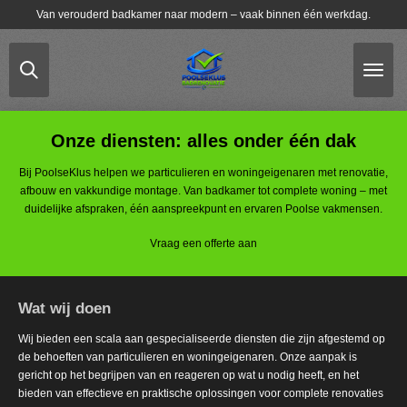
Van verouderd badkamer naar modern – vaak binnen één werkdag.
Ga
direct
naar
de
hoofdinhoud
Onze diensten: alles onder één dak
Bij PoolseKlus helpen we particulieren en woningeigenaren met renovatie,
afbouw en vakkundige montage. Van badkamer tot complete woning – met
duidelijke afspraken, één aanspreekpunt en ervaren Poolse vakmensen.
Vraag een offerte aan
Wat wij doen
Wij bieden een scala aan gespecialiseerde diensten die zijn afgestemd op
de behoeften van particulieren en woningeigenaren. Onze aanpak is
gericht op het begrijpen van en reageren op wat u nodig heeft, en het
bieden van effectieve en praktische oplossingen voor complete renovaties