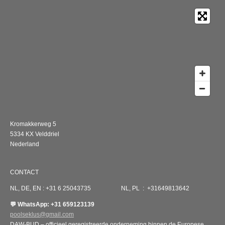
Kromakkerweg 5
5334 KX Velddriel
Nederland
CONTACT
NL, DE, EN : +31 6 25043735 NL, PL : +31649813642
💬 WhatsApp: +31 659123139
poolseklus@gmail.com
DAW-BUD – officieel geregistreerde onderneming binnen de Europese