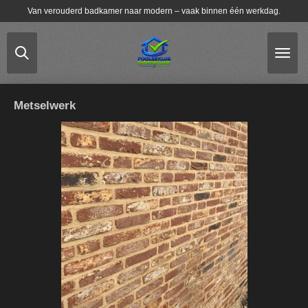
Van verouderd badkamer naar modern – vaak binnen één werkdag.
Ga
direct
naar
de
hoofdinhoud
Metselwerk