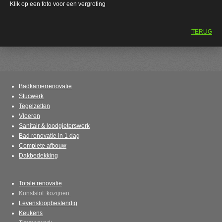
Klik op een foto voor een vergroting
TERUG
Badkamerrenovatie
Stucwerk
Tegelzetten
Vloeren
Sanitair & loodgieterswerk
Bad renovatie in 1 dag
Complete afbouw
Dakbedekking
Totale renovatie
Kunststof kozijnen
Levensloopbestendig
Keukens