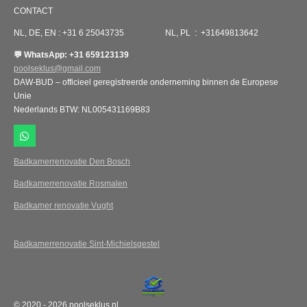
CONTACT
NL, DE, EN : +31 6 25043735 NL, PL : +31649813642
💬 WhatsApp: +31 659123139
poolseklus@gmail.com
DAW-BUD – officieel geregistreerde onderneming binnen de Europese
Unie
Nederlands BTW: NL005431169B83
W
h
a
Badkamerrenovatie Den Bosch
t
s
Badkamerrenovatie Rosmalen
A
p
Badkamer renovatie Vught
p
Badkamerrenovatie Sint-Michielsgestel
© 2020 - 2026 poolseklus.nl