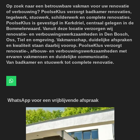
Op zoek naar een betrouwbare vakman voor uw renovatie
of verbouwing? PoolseKlus verzorgt badkamer renovaties,
tegelwerk, stucwerk, schilderwerk en complete renovaties.
PoolseKlus is gevestigd in Kerkdriel, centraal gelegen in de
Bommelerwaard. Vanuit deze locatie verzorgen wij
renovatie- en verbouwingswerkzaamheden in Den Bosch,
Oss, Tiel en omgeving. Vakmanschap, duidelijke afspraken
en kwaliteit staan daarbij voorop. PoolseKlus verzorgt
renovatie-, afbouw- en verbouwingswerkzaamheden met
ervaren vakmensen en duidelijke communicatie.
Van badkamer en stucwerk tot complete renovatie.
W
h
a
t
WhatsApp voor een vrijblijvende afspraak
s
A
p
p