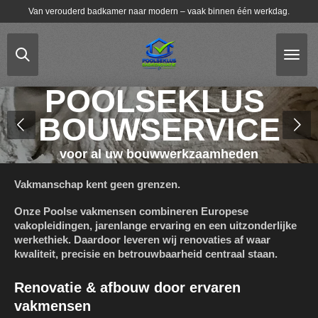
Van verouderd badkamer naar modern – vaak binnen één werkdag.
Ga
direct
naar
de
hoofdinhoud
POOLSEKLUS
BOUWSERVICE
voor al uw bouwwerkzaamheden
Vakmanschap kent geen grenzen.
Onze Poolse vakmensen combineren Europese
vakopleidingen, jarenlange ervaring en een uitzonderlijke
werkethiek. Daardoor leveren wij renovaties af waar
kwaliteit, precisie en betrouwbaarheid centraal staan.
Renovatie & afbouw door ervaren
vakmensen