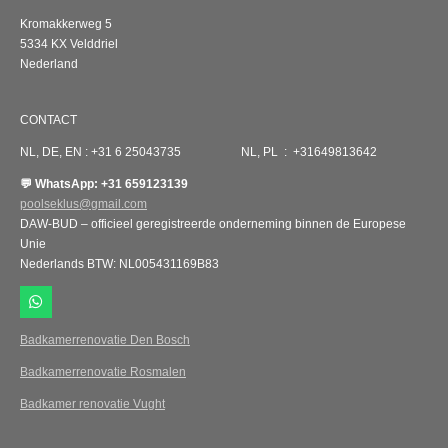
Kromakkerweg 5
5334 KX Velddriel
Nederland
CONTACT
NL, DE, EN : +31 6 25043735 NL, PL : +31649813642
💬 WhatsApp: +31 659123139
poolseklus@gmail.com
DAW-BUD – officieel geregistreerde onderneming binnen de Europese
Unie
Nederlands BTW: NL005431169B83
W
h
a
Badkamerrenovatie Den Bosch
t
s
Badkamerrenovatie Rosmalen
A
p
Badkamer renovatie Vught
p