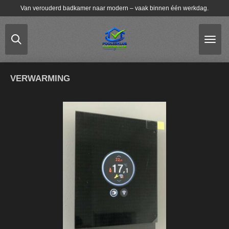
Van verouderd badkamer naar modern – vaak binnen één werkdag.
Ga
direct
naar
de
hoofdinhoud
VERWARMING