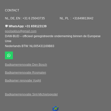
CONTACT
NL, DE, EN : +31 6 25043735 NL, PL : +31649813642
💬 WhatsApp: +31 659123139
poolseklus@gmail.com
DAW-BUD – officieel geregistreerde onderneming binnen de Europese
Unie
Nederlands BTW: NL005431169B83
W
h
a
Badkamerrenovatie Den Bosch
t
s
Badkamerrenovatie Rosmalen
A
p
Badkamer renovatie Vught
p
Badkamerrenovatie Sint-Michielsgestel