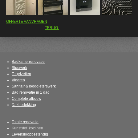
OFFERTE AANVRAGEN
TERUG
Badkamerrenovatie
Stucwerk
Tegelzetten
Vloeren
Sanitair & loodgieterswerk
Bad renovatie in 1 dag
Complete afbouw
Dakbedekking
Totale renovatie
Kunststof kozijnen
Levensloopbestendig