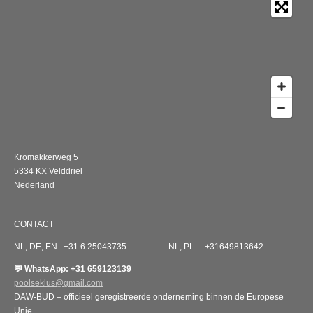
Kromakkerweg 5
5334 KX Velddriel
Nederland
CONTACT
NL, DE, EN : +31 6 25043735 NL, PL : +31649813642
💬 WhatsApp: +31 659123139
poolseklus@gmail.com
DAW-BUD – officieel geregistreerde onderneming binnen de Europese
Unie