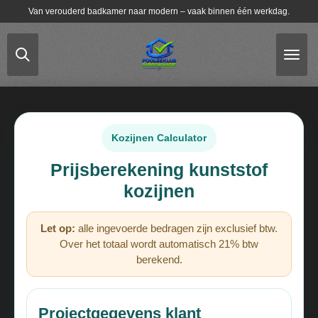
Van verouderd badkamer naar modern – vaak binnen één werkdag.
Ga
direct
naar
de
hoofdinhoud
Kozijnen Calculator
Prijsberekening kunststof
kozijnen
Let op:
alle ingevoerde bedragen zijn exclusief btw.
Over het totaal wordt automatisch 21% btw
berekend.
Projectgegevens klant