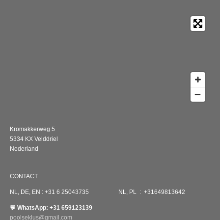
Kromakkerweg 5
5334 KX Velddriel
Nederland
CONTACT
NL, DE, EN : +31 6 25043735 NL, PL : +31649813642
💬 WhatsApp: +31 659123139
poolseklus@gmail.com