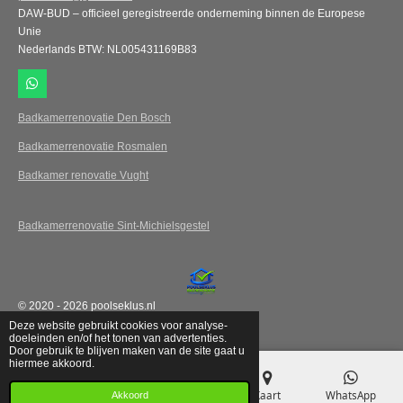
DAW-BUD – officieel geregistreerde onderneming binnen de Europese
Unie
Nederlands BTW: NL005431169B83
W
h
a
Badkamerrenovatie Den Bosch
t
s
Badkamerrenovatie Rosmalen
A
p
Badkamer renovatie Vught
p
Badkamerrenovatie Sint-Michielsgestel
© 2020 - 2026 poolseklus.nl
Powered by
JouwWeb
Deze website gebruikt cookies voor analyse-
doeleinden en/of het tonen van advertenties.
Door gebruik te blijven maken van de site gaat u
hiermee akkoord.
E-mailadres
Telefoonnummer
Kaart
WhatsApp
Akkoord