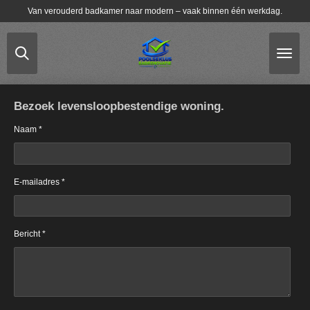
Van verouderd badkamer naar modern – vaak binnen één werkdag.
Ga
direct
naar
de
hoofdinhoud
Bezoek levensloopbestendige woning.
Naam *
E-mailadres *
Bericht *