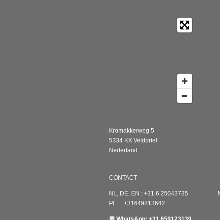
Kromakkerweg 5
5334 KX Velddriel
Nederland
CONTACT
NL, DE, EN : +31 6 25043735 N
PL : +31649813642
💬 WhatsApp: +31 659123139