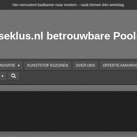
Van verouderd badkamer naar modern – vaak binnen één werkdag.
seklus.nl betrouwbare Poo
NOVATIE
KUNSTSTOF KOZIJNEN
OVER ONS
OFFERTE AANVRA